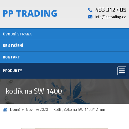
483 312 485
info@pptrading.cz
ÚVODNÍ STRANA
KE STAŽENÍ
KONTAKT
PRODUKTY
kotlík na SW 1400
Domů
Novinky 2020
Kotlík,lůžko na SW 1400/12 mm